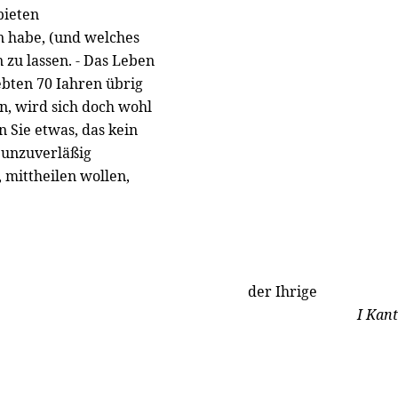
bieten
n habe, (und welches
 zu lassen. - Das Leben
ebten 70 Iahren übrig
n, wird sich doch wohl
n Sie etwas, das kein
r unzuverläßig
 mittheilen wollen,
der Ihrige
I Kant