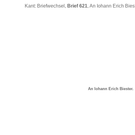
Kant: Briefwechsel,
Brief 621
, An Iohann Erich Biest
An Iohann Erich Biester.