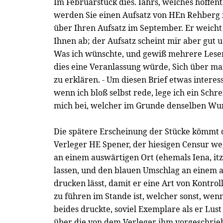
Im Februarstück dies. Iahrs, welches hoffent
werden Sie einen Aufsatz von HEn Rehberg 
über Ihren Aufsatz im September. Er weich
Ihnen ab; der Aufsatz scheint mir aber gut u
Was ich wünschte, und gewiß mehrere Leser
dies eine Veranlassung würde, Sich über ma
zu erklären. - Um diesen Brief etwas interes
wenn ich bloß selbst rede, lege ich ein Sch
mich bei, welcher im Grunde denselben Wu
Die spätere Erscheinung der Stücke kömmt 
Verleger HE Spener, der hiesigen Censur we
an einem auswärtigen Ort (ehemals Iena, it
lassen, und den blauen Umschlag an einem a
drucken lässt, damit er eine Art von Kontro
zu führen im Stande ist, welcher sonst, wen
beides druckte, soviel Exemplare als er Lust
über die von dem Verleger ihm vorgeschrie