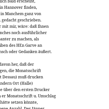
lich bald erscheint,
in Hannover finden,
t in Manchem ganz von
. gedacht geschrieben.
 mit mir, wäre: daß Ihnen
nches noch ausführlicher
santer zu machen, als
reiben des HEn Garve an
nsch oder Gedanken äußert.
davon her, daß der
gen, die Monatsschrift
zt Dessau) muß drucken
ndern Ort (Halle)
lle über den ersten Drucker
n er Monatsschrift u. Umschlag
 hätte setzen könnte,
bene Anzahl. Der Iänner