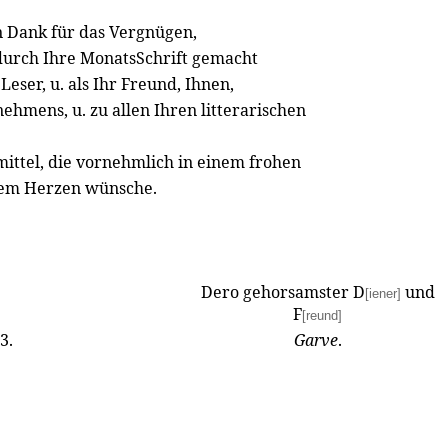
 Dank für das Vergnügen,
 durch Ihre MonatsSchrift gemacht
 Leser, u. als Ihr Freund, Ihnen,
ehmens, u. zu allen Ihren litterarischen
mittel, die vornehmlich in einem frohen
zem Herzen wünsche.
Dero gehorsamster D
und
[iener]
F
[reund]
3.
Garve
.