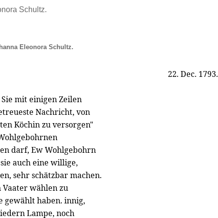
onora Schultz.
hanna Eleonora Schultz.
22. Dec. 1793.
Sie mit einigen Zeilen
etreueste Nachricht, von
uten Köchin zu versorgen"
w Wohlgebohrnen
wagen darf, Ew Wohlgebohrn
ie auch eine willige,
nen, sehr schätzbar machen.
n Vaater wählen zu
e gewählt haben. innig,
biedern Lampe, noch