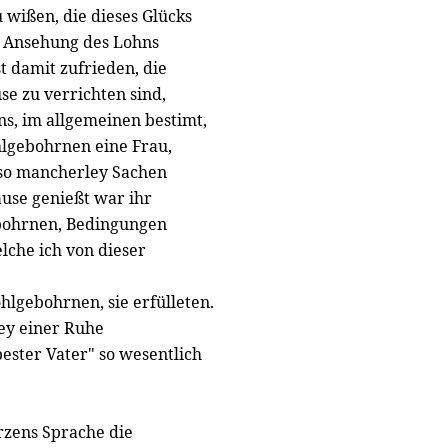
 wißen, die dieses Glücks
 Ansehung des Lohns
st damit zufrieden, die
e zu verrichten sind,
s, im allgemeinen bestimt,
hlgebohrnen eine Frau,
 so mancherley Sachen
ause genießt war ihr
ebohrnen, Bedingungen
lche ich von dieser
lgebohrnen, sie erfülleten.
ey einer Ruhe
bester Vater" so wesentlich
zens Sprache die