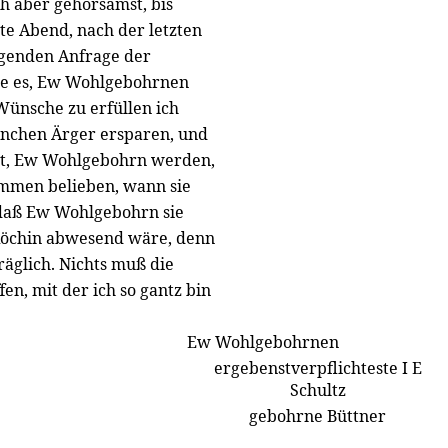
ch aber gehorsamst, bis
te Abend, nach der letzten
rgenden Anfrage der
ge es, Ew Wohlgebohrnen
Wünsche zu erfüllen ich
nchen Ärger ersparen, und
rt, Ew Wohlgebohrn werden,
timmen belieben, wann sie
 daß Ew Wohlgebohrn sie
 Köchin abwesend wäre, denn
räglich. Nichts muß die
en, mit der ich so gantz bin
Ew Wohlgebohrnen
ergebenstverpflichteste I E
Schultz
gebohrne Büttner