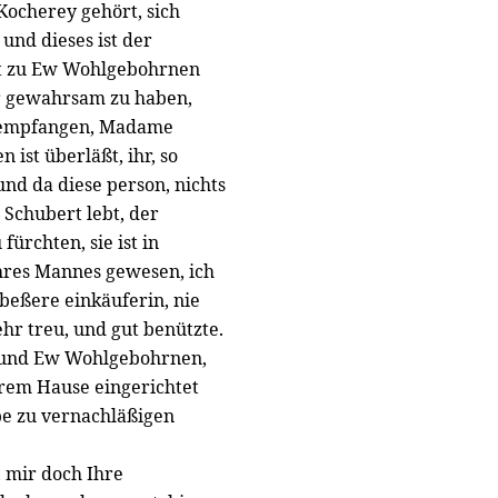
Kocherey gehört, sich
 und dieses ist der
cht zu Ew Wohlgebohrnen
er gewahrsam zu haben,
u empfangen, Madame
n ist überläßt, ihr, so
und da diese person, nichts
 Schubert lebt, der
 fürchten, sie ist in
hres Mannes gewesen, ich
 beßere einkäuferin, nie
ehr treu, und gut benützte.
nt und Ew Wohlgebohrnen,
hrem Hause eingerichtet
pe zu vernachläßigen
, mir doch Ihre