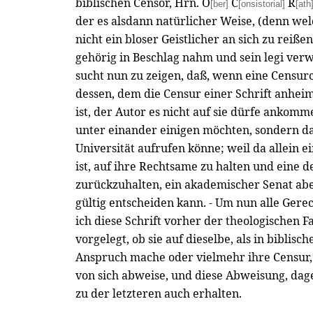
biblischen Censor, Hrn. O
C
R
[ber]
[onsistorial]
[ath
der es alsdann natürlicher Weise, (denn we
nicht ein bloser Geistlicher an sich zu reiße
gehörig in Beschlag nahm und sein legi verw
sucht nun zu zeigen, daß, wenn eine Censu
dessen, dem die Censur einer Schrift anheim 
ist, der Autor es nicht auf sie dürfe ankomme
unter einander einigen möchten, sondern da
Universität aufrufen könne; weil da allein e
ist, auf ihre Rechtsame zu halten und eine
zurückzuhalten, ein akademischer Senat abe
gültig entscheiden kann. - Um nun alle Gerec
ich diese Schrift vorher der theologischen F
vorgelegt, ob sie auf dieselbe, als in biblisc
Anspruch mache oder vielmehr ihre Censur, 
von sich abweise, und diese Abweisung, da
zu der letzteren auch erhalten.