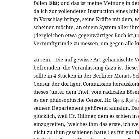
fallen läßt; und das ist meine Meinung in d
da ich zur vollendeten Instruction eines bib
in Vorschlag bringe, seine Kräfte mit dem,
scheinen möchte, an einem System aller ihr
(dergleichen etwa gegenwärtiges Buch ist,) 
Vernunftgründe zu messen, um gegen alle k
zu sein. - Die auf gewisse Art geharnischte V
befremden; die Veranlassung dazu ist diese
sollte in 4 Stücken in der Berliner Monats Sc
Censur der dortigen Commission herauskom
dieses (unter dem Titel: vom radicalen Bösen
es der philosophische Censor, Hr. G
. R
[eh]
[ath]
seinem Departement gehörend annahm. Das 
glücklich, weil Hr. Hillmer, dem es schien in
einzugreifen, (welches ihm das erste, ich w
nicht zu thun geschienen hatte,) es für gut 