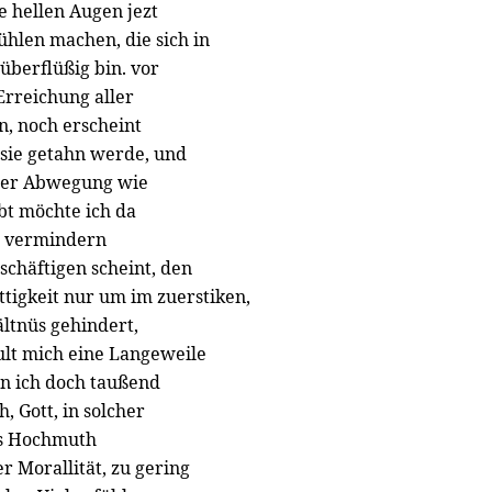
e hellen Augen jezt
ühlen machen, die sich in
 überflüßig bin. vor
Erreichung aller
, noch erscheint
sie getahn werde, und
 der Abwegung wie
bt möchte ich da
 vermindern
schäftigen scheint, den
ttigkeit nur um im zuerstiken,
ältnüs gehindert,
ult mich eine Langeweile
n ich doch taußend
, Gott, in solcher
als Hochmuth
r Morallität, zu gering