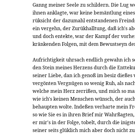
Ganng meiner Seele zu schildern. Die Lug w
ihnen anklagte, war keine bemäntlung eines
rüksicht der dazumahl entstandenen Freindsc
ein vergehn, der Zurükhalltung, daß ich's ab
und doch entekte, war der Kampf der vorh
kränkenden Folgen, mit dem Bewustseyn der
Aufrichtigkeit uhrsach endlich gewahn ich so
den Stein meines Herzens durch die Entteku
seiner Liebe, dan ich genoß im besiz dießes 
vergönten Vergnügen so wenig Ruh, als na
welche mein Herz zerrißen, und mich so ma
wie ich's keinen Menschen wünsch, der auch
behaupten wolte. Indeßen verharte mein Fre
so wie Sie es in ihren Brief mir Wahrßagten
er mir's in der Folge, tobelt, durch die inigs
seiner seits glüklich mich aber doch nicht z