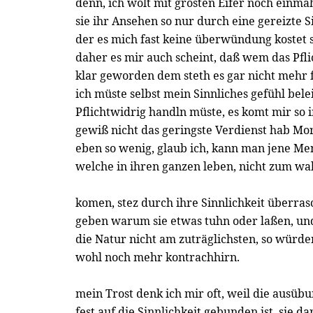
denn, ich wolt mit grösten Eifer noch einmah
sie ihr Ansehen so nur durch eine gereizte Si
der es mich fast keine überwündung kostet 
daher es mir auch scheint, daß wem das Pfl
klar geworden dem steth es gar nicht mehr f
ich müste selbst mein Sinnliches gefühl bel
Pflichtwidrig handln müste, es komt mir so in
gewiß nicht das geringste Verdienst hab Mor
eben so wenig, glaub ich, kann man jene M
welche in ihren ganzen leben, nicht zum w
komen, stez durch ihre Sinnlichkeit überrasc
geben warum sie etwas tuhn oder laßen, un
die Natur nicht am zuträglichsten, so würde
wohl noch mehr kontrachhirn.
mein Trost denk ich mir oft, weil die ausüb
fest auf die Sinnlichkeit gebunden ist, sie 