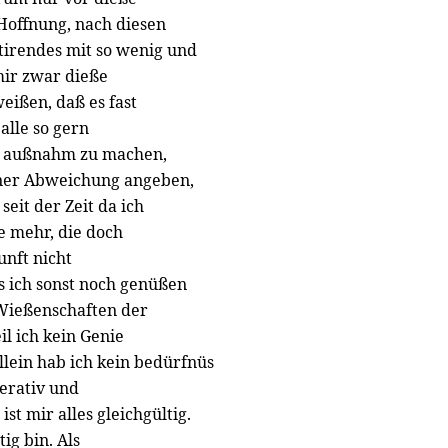
Hoffnung, nach diesen
etirendes mit so wenig und
mir zwar dieße
ißen, daß es fast
alle so gern
tne außnahm zu machen,
iner Abweichung angeben,
eit der Zeit da ich
e mehr, die doch
unft nicht
s ich sonst noch genüßen
 Wießenschaften der
il ich kein Genie
allein hab ich kein bedürfnüs
erativ und
st mir alles gleichgültig.
ig bin. Als