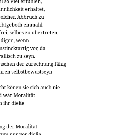
l so Viel erfühlen,
nnlichkeit erhaltet,
solcher, Abbruch zu
ichtgeboth einmahl
rei, selbes zu übertreten,
eidigen, wenn
stincktartig vor, da
allisch zu seyn.
enschen der zurechnung fähig
ahren selbstbewustseyn
ht könen sie sich auch nie
d wär Moralität
n ihr dieße
ung der Moralität
darum nur vor dieße