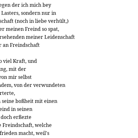
egen der ich mich bey
 Lasters, sondern nur in
haft (noch in liebe verhült,)
er meinen Freind so spat,
ersehenden meiner Leidenschaft
 an Freindschaft
 viel Kraft, und
ng, mit der
von mir selbst
chdem, von der verwundeten
rterte,
 seine boßheit mit einen
ind in seinen
, doch erßezte
te Freindschaft, welche
ufrieden macht, weil's