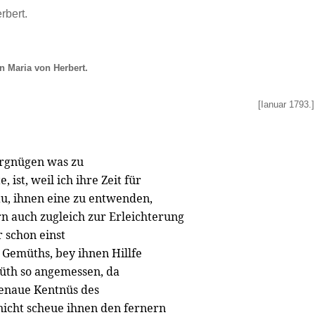
rbert.
n Maria von Herbert.
[Ianuar 1793.]
ergnügen was zu
 ist, weil ich ihre Zeit für
au, ihnen eine zu entwenden,
rn auch zugleich zur Erleichterung
 schon einst
s Gemüths, bey ihnen Hillfe
müth so angemessen, da
Genaue Kentnüs des
icht scheue ihnen den fernern