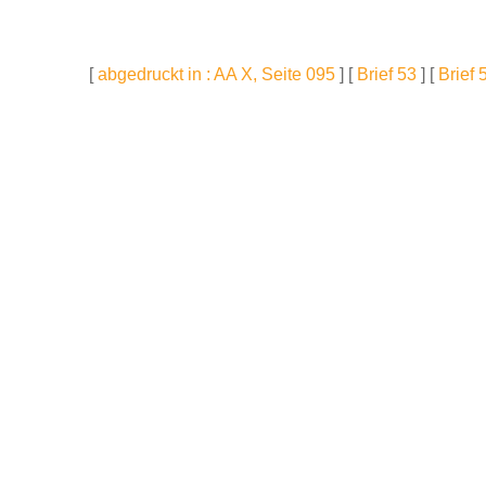
[
abgedruckt in : AA X, Seite 095
] [
Brief 53
] [
Brief 