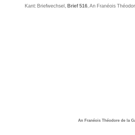
Kant: Briefwechsel,
Brief 516
, An Franéois Théodor
An Franéois Théodore de la G