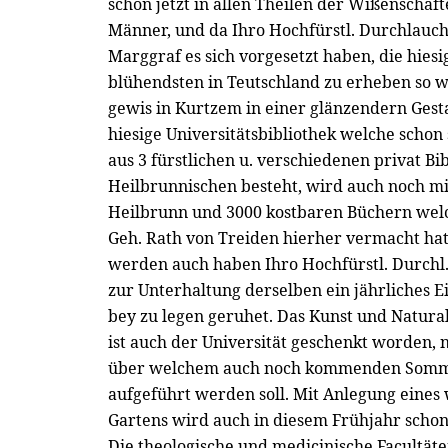
schon jetzt in allen Theilen der Wißenschaf
Männer, und da Ihro Hochfürstl. Durchlauch
Marggraf es sich vorgesetzt haben, die hiesi
blühendsten in Teutschland zu erheben so w
gewis in Kurtzem in einer glänzendern Gesta
hiesige Universitätsbibliothek welche schon s
aus 3 fürstlichen u. verschiedenen privat Bi
Heilbrunnischen besteht, wird auch noch mi
Heilbrunn und 3000 kostbaren Büchern welch
Geh. Rath von Treiden hierher vermacht ha
werden auch haben Ihro Hochfürstl. Durchl.
zur Unterhaltung derselben ein jährliches
bey zu legen geruhet. Das Kunst und Natura
ist auch der Universität geschenkt worden,
über welchem auch noch kommenden Somm
aufgeführt werden soll. Mit Anlegung eines 
Gartens wird auch in diesem Frühjahr scho
Die theologische und medicinische Facultäte