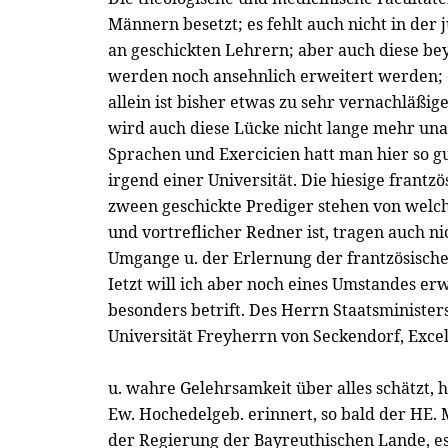
Männern besetzt; es fehlt auch nicht in der 
an geschickten Lehrern; aber auch diese bey
werden noch ansehnlich erweitert werden;
allein ist bisher etwas zu sehr vernachläßi
wird auch diese Lücke nicht lange mehr unau
Sprachen und Exercicien hatt man hier so gu
irgend einer Universität. Die hiesige frantz
zween geschickte Prediger stehen von welch
und vortreflicher Redner ist, tragen auch
Umgange u. der Erlernung der frantzösische
Ietzt will ich aber noch eines Umstandes e
besonders betrift. Des Herrn Staatsministers
Universität Freyherrn von Seckendorf, Exce
u. wahre Gelehrsamkeit über alles schätzt, h
Ew. Hochedelgeb. erinnert, so bald der HE.
der Regierung der Bayreuthischen Lande, e