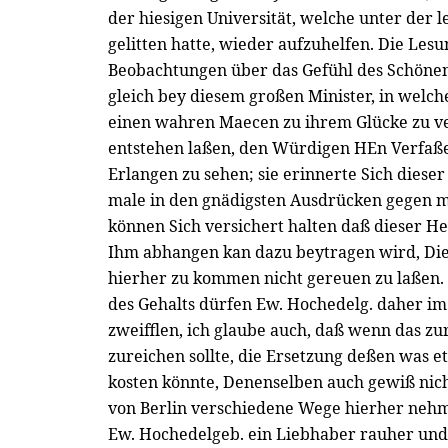
der hiesigen Universität, welche unter der l
gelitten hatte, wieder aufzuhelfen. Die Les
Beobachtungen über das Gefühl des Schöne
gleich bey diesem großen Minister, in welch
einen wahren Maecen zu ihrem Glücke zu v
entstehen laßen, den Würdigen HEn Verfaße
Erlangen zu sehen; sie erinnerte Sich diese
male in den gnädigsten Ausdrücken gegen m
können Sich versichert halten daß dieser He
Ihm abhangen kan dazu beytragen wird, Die
hierher zu kommen nicht gereuen zu laßen.
des Gehalts dürfen Ew. Hochedelg. daher im
zweifflen, ich glaube auch, daß wenn das zur
zureichen sollte, die Ersetzung deßen was 
kosten könnte, Denenselben auch gewiß nic
von Berlin verschiedene Wege hierher nehm
Ew. Hochedelgeb. ein Liebhaber rauher und