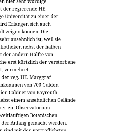
ten hier sehr würdige
t der regierende HE.
ge Universität zu einer der
ird Erlangen sich auch
lt zeigen können. Die
ehr ansehnlich ist, weil sie
bliotheken nebst der halben
t der andern Hälfte von
e erst kürtzlich der verstorbene
tt, vermehret
 der reg. HE. Marggraf
 Einkommen von 700 Gulden
lien Cabinet von Bayreuth
 nebst einem ansehnlichen Gelände
er ein Observatorium
weitläuftigen Botanischen
n der Anfang gemacht werden.
n sind mit den vortreflichsten