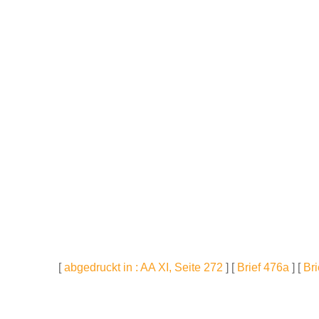
[
abgedruckt in : AA XI, Seite 272
] [
Brief 476a
] [
Bri