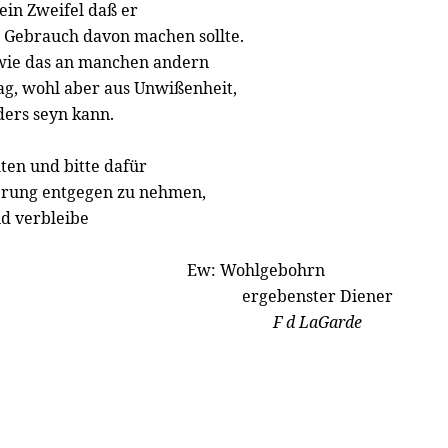
ein Zweifel daß er
n Gebrauch davon machen sollte.
o wie das an manchen andern
ag, wohl aber aus Unwißenheit,
ders seyn kann.
lten und bitte dafür
herung entgegen zu nehmen,
nd verbleibe
Ew: Wohlgebohrn
ergebenster Diener
F d LaGarde