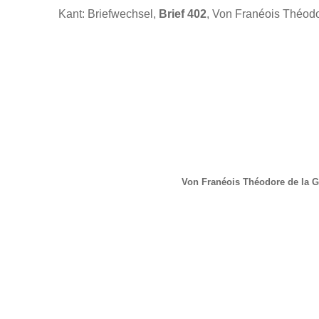
Kant: Briefwechsel,
Brief 402
, Von Franéois Théodo
Von Franéois Théodore de la G