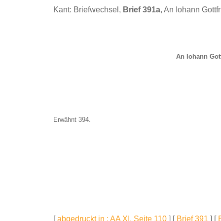
Kant: Briefwechsel,
Brief 391a
, An Iohann Gottf
An Iohann Gott
Erwähnt 394.
[
abgedruckt in : AA XI, Seite 110
] [
Brief 391
] [