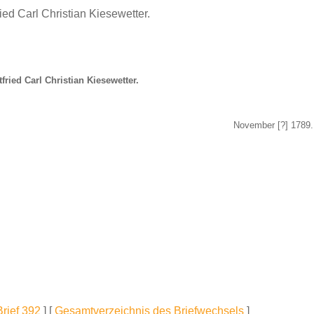
ried Carl Christian Kiesewetter.
fried Carl Christian Kiesewetter.
November
[?]
1789.
Brief 392
] [
Gesamtverzeichnis des Briefwechsels
]