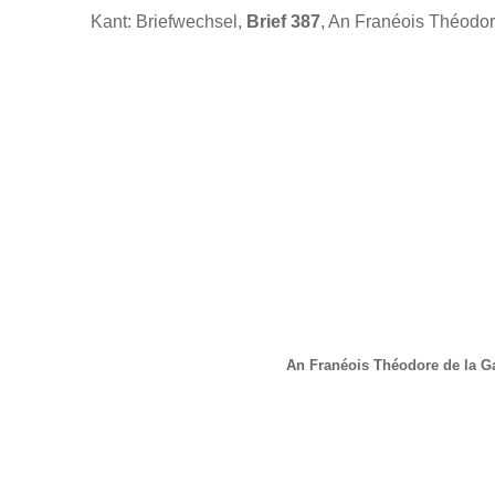
Kant: Briefwechsel,
Brief 387
, An Franéois Théodor
An Franéois Théodore de la G