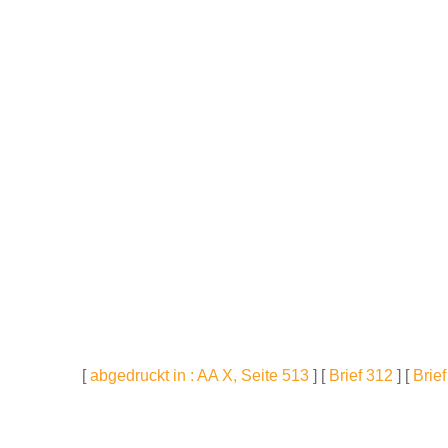
[
abgedruckt in : AA X, Seite 513
] [
Brief 312
] [
Brie