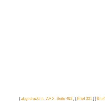
[
abgedruckt in : AA X, Seite 493
] [
Brief 301
] [
Brie