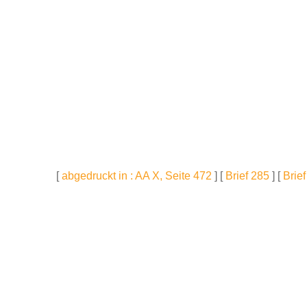
[
abgedruckt in : AA X, Seite 472
] [
Brief 285
] [
Brie