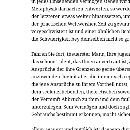
in jedes Einsehenden Vermögen stehen wird
Metaphysik darnach zu entwerfen, so werde
der letzteren etwas weiter hinaussetzen, u
der practischen Weltweisheit Zeit zu gewin
vergeschwistert ist und einer ähnlichen Be
die Schwierigkeit bey demselben nicht so gro
Fahren Sie fort, theuerster Mann, Ihre juge
das schöne Talent, das Ihnen anvertraut ist,
Ansprüche der ihre Grenzen so gerne übers
anzuwenden, hiemit aber die immer sich r
die jene Ansprüche zu ihrem Vortheil nutzt
dem seelenerhebenden, theoretischen sowoh
der Vernunft Abbruch zu thun und dem faule
unterzulegen. Sein Vermögen und doch zugle
Gebrauchs bestimmt erkennen, macht sicher
allem, was gut und nützlich ist; dagegen d