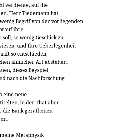
ohl verdiente, auf die
en. Herr Tiedemann hat
wenig Begrif von der vorliegenden
orauf ihre
soll, so wenig Geschick zu
iesen, und Ihre Ueberlegenheit
hrift so entschieden,
chen ähnlicher Art abstehen.
uen, dieses Beyspiel,
nd nach die Nachforschung
o eine neue
itelten, in der That aber
r die Bank gerathenen
gen.
l meine Metaphysik