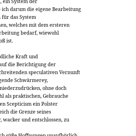
, ein System der
 ich darum die eigene Bearbeitung
m für das System
nen, welches mit dem ersteren
arbeitung bedarf, wiewohl
ß ist.
ndliche Kraft und
 auf die Berichtigung der
chreitenden speculativen Vernunft
egende Schwärmerey,
, niederzudrücken, ohne doch
l als praktischen, Gebrauche
n Scepticism ein Polster
ich die Grenze seines
, wacker und entschlossen, zu
urch süße Hoffnungen unaufhörlich