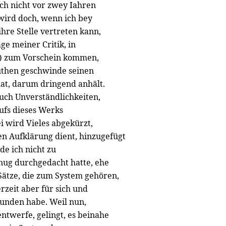
ch nicht vor zwey Iahren
wird doch, wenn ich bey
ihre Stelle vertreten kann,
e meiner Critik, in
e) zum Vorschein kommen,
uthen geschwinde seinen
hat, darum dringend anhält.
auch Unverständlichkeiten,
ufs dieses Werks
 wird Vieles abgekürzt,
n Aufklärung dient, hinzugefügt
e ich nicht zu
nug durchgedacht hatte, ehe
 Sätze, die zum System gehören,
rzeit aber für sich und
unden habe. Weil nun,
entwerfe, gelingt, es beinahe