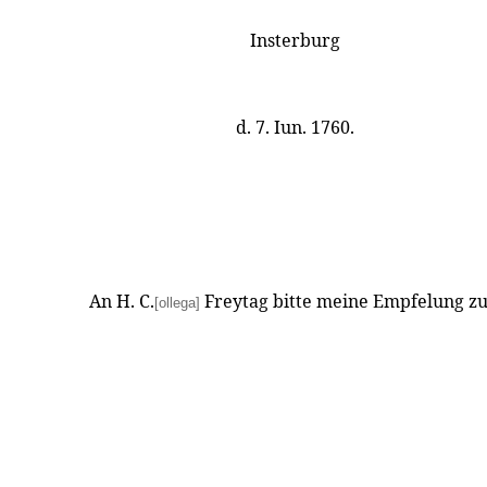
Insterburg
d. 7. Iun. 1760.
An H. C.
Freytag bitte meine Empfelung z
[ollega]