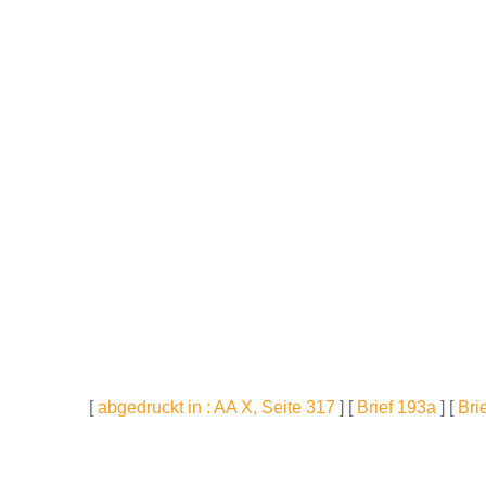
[
abgedruckt in : AA X, Seite 317
] [
Brief 193a
] [
Bri