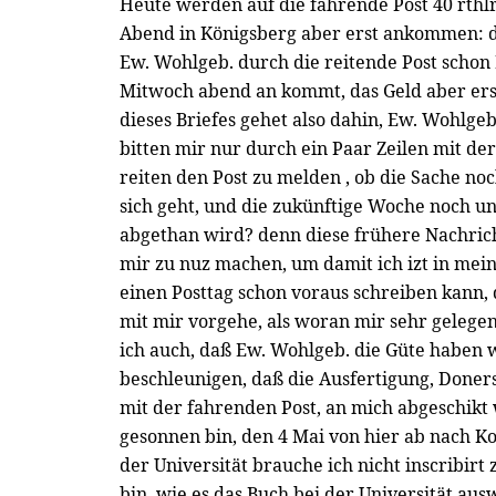
Heute werden auf die fahrende Post 40 rthl
Abend in Königsberg aber erst ankommen: d
Ew. Wohlgeb. durch die reitende Post schon
Mitwoch abend an kommt, das Geld aber erst 
dieses Briefes gehet also dahin, Ew. Wohlge
bitten mir nur durch ein Paar Zeilen mit de
reiten den Post zu melden , ob die Sache no
sich geht, und die zukünftige Woche noch u
abgethan wird? denn diese frühere Nachrich
mir zu nuz machen, um damit ich izt in mei
einen Posttag schon voraus schreiben kann,
mit mir vorgehe, als woran mir sehr gelegen:
ich auch, daß Ew. Wohlgeb. die Güte haben 
beschleunigen, daß die Ausfertigung, Doners
mit der fahrenden Post, an mich abgeschikt 
gesonnen bin, den 4 Mai von hier ab nach Kon
der Universität brauche ich nicht inscribirt
bin, wie es das Buch bei der Universität au