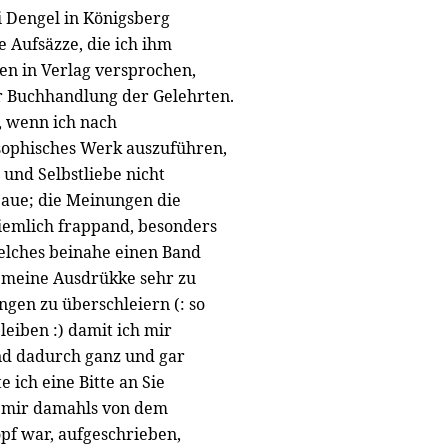
i Dengel in Königsberg
 Aufsäzze, die ich ihm
en in Verlag versprochen,
r Buchhandlung der Gelehrten.
, wenn ich nach
sophisches Werk auszuführen,
 und Selbstliebe nicht
baue; die Meinungen die
ziemlich frappand, besonders
elches beinahe einen Band
 meine Ausdrükke sehr zu
en zu überschleiern (: so
eiben :) damit ich mir
und dadurch ganz und gar
 ich eine Bitte an Sie
s mir damahls von dem
opf war, aufgeschrieben,