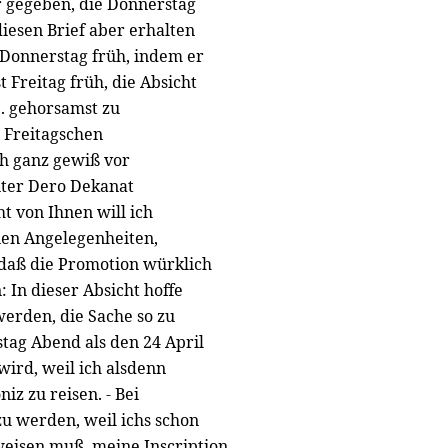
r gegeben, die Donnerstag
iesen Brief aber erhalten
 Donnerstag früh, indem er
Freitag früh, die Absicht
b. gehorsamst zu
r Freitagschen
ch ganz gewiß vor
nter Dero Dekanat
t von Ihnen will ich
nen Angelegenheiten,
 daß die Promotion würklich
 In dieser Absicht hoffe
werden, die Sache so zu
tag Abend als den 24 April
wird, weil ich alsdenn
iz zu reisen. - Bei
 zu werden, weil ichs schon
sweisen muß, meine Inscription