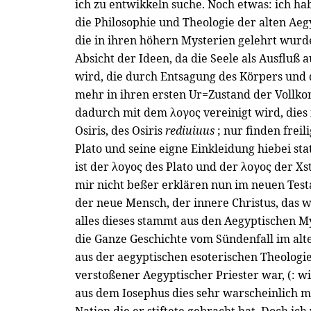
ich zu entwikkeln suche. Noch etwas: ich hab
die Philosophie und Theologie der alten Aeg
die in ihren höhern Mysterien gelehrt wurd
Absicht der Ideen, da die Seele als Ausfluß 
wird, die durch Entsagung des Körpers und 
mehr in ihren ersten Ur=Zustand der Vollk
dadurch mit dem λογος vereinigt wird, dies i
Osiris, des Osiris
rediuiuus
; nur finden frei
Plato und seine eigne Einkleidung hiebei sta
ist der λογος des Plato und der λογος der Xs
mir nicht beßer erklären nun im neuen Test
der neue Mensch, der innere Christus, das 
alles dieses stammt aus den Aegyptischen My
die Ganze Geschichte vom Sündenfall im alt
aus der aegyptischen esoterischen Theologie
verstoßener Aegyptischer Priester war, (: 
aus dem Iosephus dies sehr warscheinlich ma