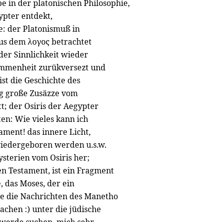
e in der platonischen Philosophie,
ypter entdekt,
e: der Platonismuß in
aus dem λογος betrachtet
der Sinnlichkeit wieder
ommenheit zurükversezt und
st die Geschichte des
lig große Zusäzze vom
tt; der Osiris der Aegypter
ten: Wie vieles kann ich
ament! das innere Licht,
wiedergeboren werden u.s.w.
sterien vom Osiris her;
en Testament, ist ein Fragment
, das Moses, der ein
wie die Nachrichten des Manetho
chen :) unter die jüdische