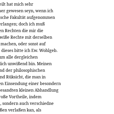
ilt hat mich sehr
mer gewesen seyn, wenn ich
hische Fakultät aufgenommen
 erlangen; doch ich muß
en Rechten die mir die
ewiße Rechte mit derselben
 machen, oder sonst auf
dieses bitte ich Ew. Wohlgeb.
um alle dergleichen
lich unwißend bin. Meinen
nd der philosophischen
und Rüksicht, die man in
en Einsendung einer besondern
ngesandten kleinen Abhandlung
roße Vortheile, indem
e, sondern auch verschiedne
ßen verlaßen kan, als