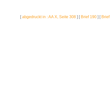
[
abgedruckt in : AA X, Seite 308
] [
Brief 190
] [
Brie