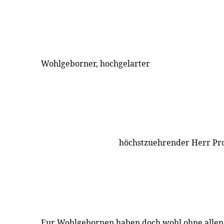
Wohlgeborner, hochgelarter
höchstzuehrender Herr Pro
Eur Wohlgebornen haben doch wohl ohne allen 