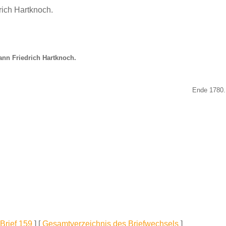
rich Hartknoch.
ann Friedrich Hartknoch.
Ende 1780.
Brief 159
] [
Gesamtverzeichnis des Briefwechsels
]