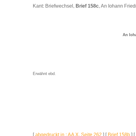
Kant: Briefwechsel,
Brief 158c
, An Iohann Fried
An Ioh
Erwähnt ebd.
[
abgedruckt in : AA X, Seite 262
] [
Brief 158b
] [