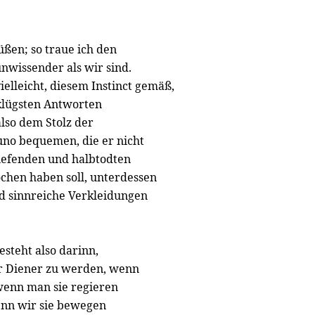
ßen; so traue ich den
 unwissender als wir sind.
ielleicht, diesem Instinct gemäß,
klügsten Antworten
lso dem Stolz der
uno bequemen, die er nicht
riefenden und halbtodten
ochen haben soll, unterdessen
nd sinnreiche Verkleidungen
steht also darinn,
hr Diener zu werden, wenn
 wenn man sie regieren
wenn wir sie bewegen