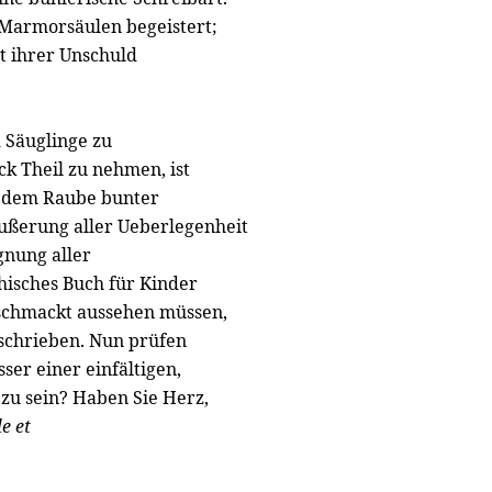
 Marmorsäulen begeistert;
t ihrer Unschuld
 Säuglinge zu
k Theil zu nehmen, ist
t dem Raube bunter
äußerung aller Ueberlegenheit
gnung aller
hisches Buch für Kinder
eschmackt aussehen müssen,
eschrieben. Nun prüfen
sser einer einfältigen,
zu sein? Haben Sie Herz,
e et