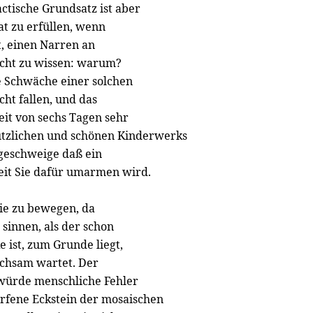
ctische Grundsatz ist aber
at zu erfüllen, wenn
, einen Narren an
recht zu wissen: warum?
e Schwäche einer solchen
icht fallen, und das
Zeit von sechs Tagen sehr
nützlichen und schönen Kinderwerks
 geschweige daß ein
eit Sie dafür umarmen wird.
ie zu bewegen, da
 sinnen, als der schon
 ist, zum Grunde liegt,
eichsam wartet. Der
, würde menschliche Fehler
orfene Eckstein der mosaischen