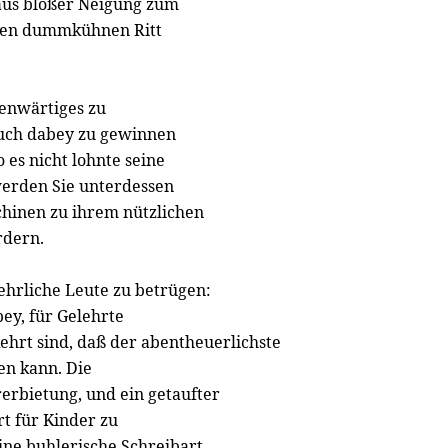
 aus bloßer Neigung zum
inen dummkühnen Ritt
genwärtiges zu
auch dabey zu gewinnen
 es nicht lohnte seine
werden Sie unterdessen
chinen zu ihrem nützlichen
rdern.
 ehrliche Leute zu betrügen:
y, für Gelehrte
kehrt sind, daß der abentheuerlichste
en kann. Die
erbietung, und ein getaufter
t für Kinder zu
ine buhlerische Schreibart.