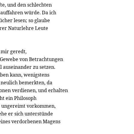
te, und den schlechten
 auffahren würde. Da ich
ücher lesen; so glaube
hrer Naturlehre Leute
 mir geredt,
m Gewebe von Betrachtungen
al auseinander zu setzen.
iben kann, wenigstens
r neulich bemerkten, da
sonen verdienen, und erhalten
ht ein Philosoph
so ungereimt vorkommen,
ehe er sich unterstünde
 eines verdorbenen Magens