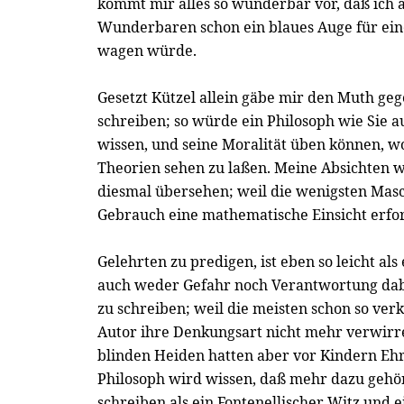
kommt mir alles so wunderbar vor, daß ich
Wunderbaren schon ein blaues Auge für e
wagen würde.
Gesetzt Kützel allein gäbe mir den Muth ge
schreiben; so würde ein Philosoph wie Sie 
wissen, und seine Moralität üben können, wo
Theorien sehen zu laßen. Meine Absichten 
diesmal übersehen; weil die wenigsten Mas
Gebrauch eine mathematische Einsicht erfo
Gelehrten zu predigen, ist eben so leicht als
auch weder Gefahr noch Verantwortung dabe
zu schreiben; weil die meisten schon so ver
Autor ihre Denkungsart nicht mehr verwirr
blinden Heiden hatten aber vor Kindern Ehr
Philosoph wird wissen, daß mehr dazu gehör
schreiben als ein Fontenellischer Witz und e