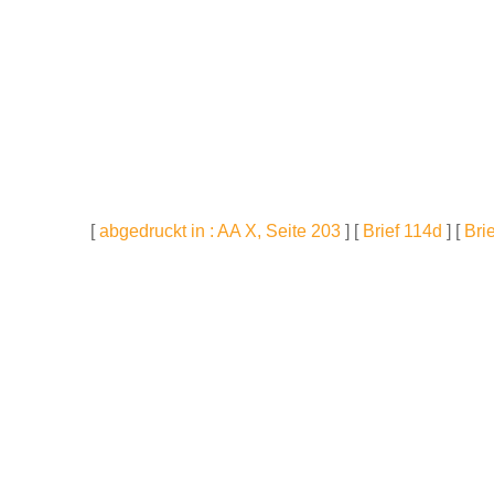
[
abgedruckt in : AA X, Seite 203
] [
Brief 114d
] [
Bri