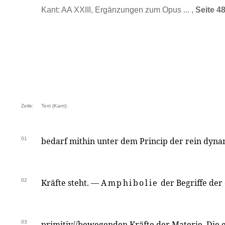
Kant: AA XXIII, Ergänzungen zum Opus ... ,
Seite 4
Zeile:
Text (Kant):
01
bedarf mithin unter dem Princip der rein dyn
02
Kräfte steht. —
Amphibolie
der Begriffe der 
03
primitiv//bewegenden Kräfte der Materie. Die 