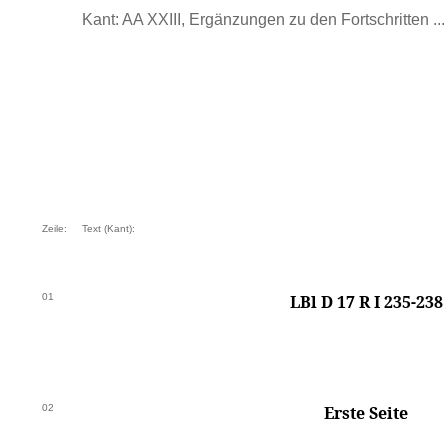
Kant: AA XXIII, Ergänzungen zu den Fortschritten ...
Zeile:
Text (Kant):
01
LBl D 17 R I 235-238
02
Erste Seite