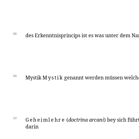
08
des Erkenntnisprincips ist es was unter dem N
09
Mystik
Mystik
genannt werden müssen welch
10
Geheimlehre
(
doctrina arcani
) bey sich füh
darin