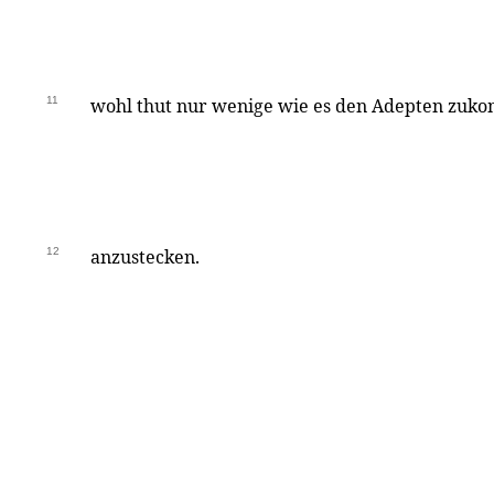
11
wohl thut nur wenige wie es den Adepten zuko
12
anzustecken.