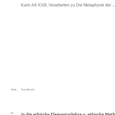
Kant: AA XXIII, Vorarbeiten zu Die Metaphysik der ...
Zeile:
Text (Kant):
01
in die ethische Elementarlehre u. ethische Met