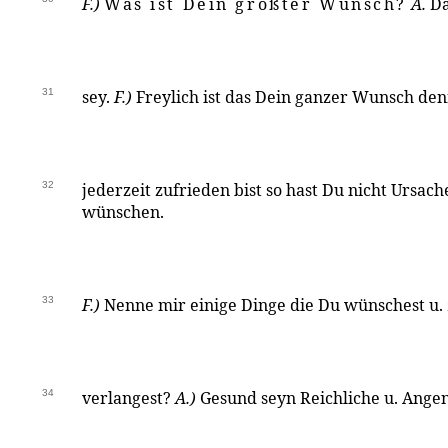
F.)
Was ist Dein größter Wunsch?
A.
Da
31
sey.
F.)
Freylich ist das Dein ganzer Wunsch de
32
jederzeit zufrieden bist so hast Du nicht Ursac
wünschen.
33
F.)
Nenne mir einige Dinge die Du wünschest u. 
34
verlangest?
A.)
Gesund seyn Reichliche u. Ang