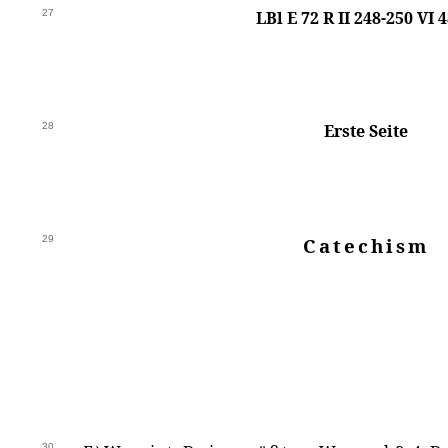
27
LBl E 72 R II 248-250 VI 4
28
Erste Seite
29
Catechism
30