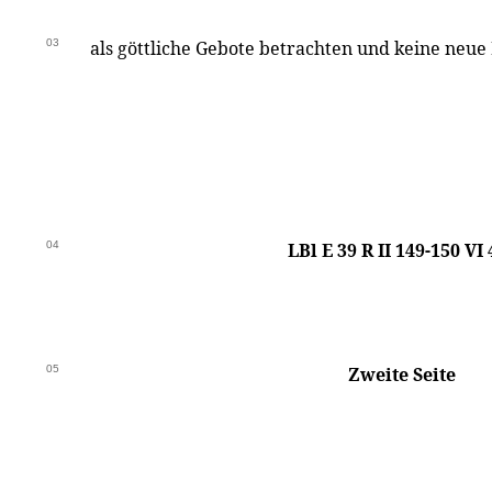
03
als göttliche Gebote betrachten und keine neue P
04
LBl E 39 R II 149-150 VI
05
Zweite Seite