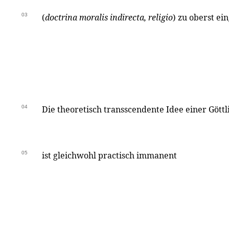
03
(
doctrina moralis indirecta, religio
) zu oberst ei
04
Die theoretisch transscendente Idee einer Gött
05
ist gleichwohl practisch immanent