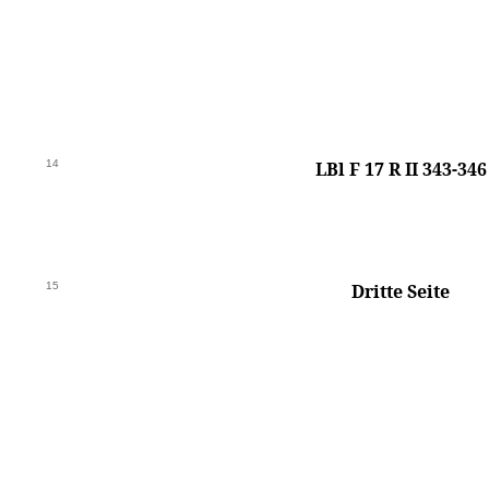
14
LBl F 17 R II 343-346
15
Dritte Seite