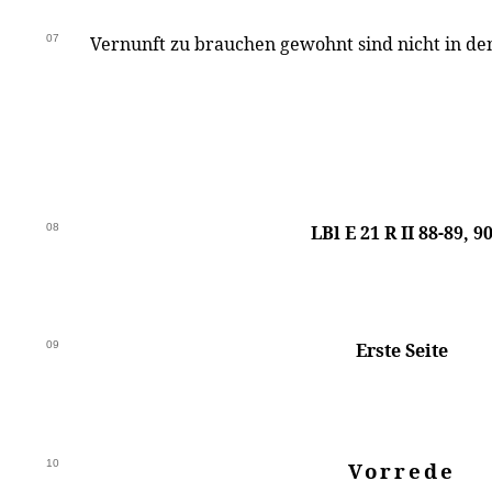
07
Vernunft zu brauchen gewohnt sind nicht in den 
08
LBl E 21 R II 88-89, 9
09
Erste Seite
10
Vorrede