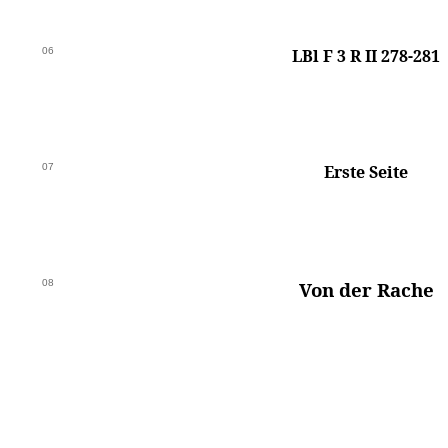
06
LBl F 3 R II 278-281
07
Erste Seite
08
Von der Rache