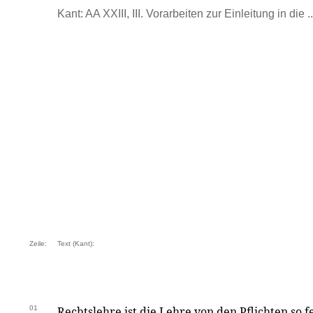
Kant: AA XXIII, III. Vorarbeiten zur Einleitung in die ..
Zeile:
Text (Kant):
01
Rechtslehre ist die Lehre von den Pflichten so f