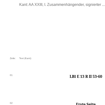
Kant: AA XXIII, I. Zusammenhängender, signierter ...
Zeile:
Text (Kant):
01
LBl E 13 R II 53-60
02
Erste Seite