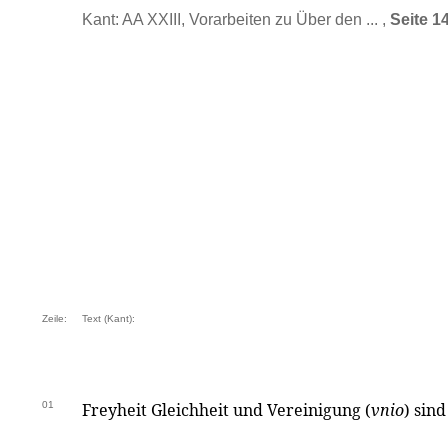
Kant: AA XXIII, Vorarbeiten zu Über den ... ,
Seite 1
Zeile:
Text (Kant):
01
Freyheit Gleichheit und Vereinigung (
vnio
) sin