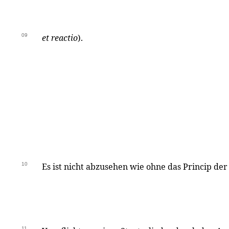
09
et reactio
).
10
Es ist nicht abzusehen wie ohne das Princip der
11