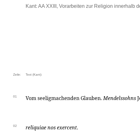
Kant: AA XXIII, Vorarbeiten zur Religion innerhalb der
Zeile:
Text (Kant):
01
Vom seeligmachenden Glauben.
Mendelssohns
J
02
reliquiae nos exercent
.