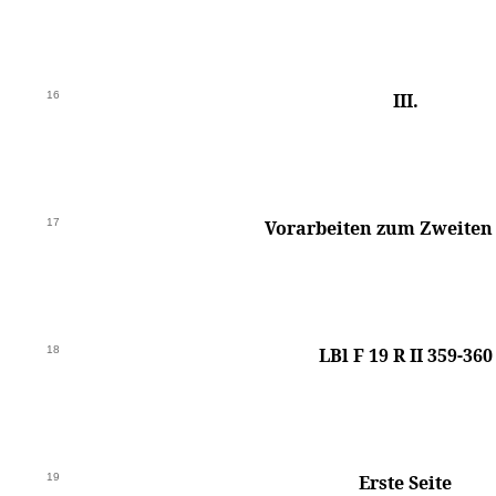
16
III.
17
Vorarbeiten zum Zweiten
18
LBl F 19 R II 359-360
19
Erste Seite