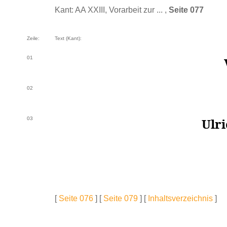
Kant: AA XXIII, Vorarbeit zur ... ,
Seite 077
Zeile:
Text (Kant):
01
02
03
Ulr
[
Seite 076
] [
Seite 079
] [
Inhaltsverzeichnis
]