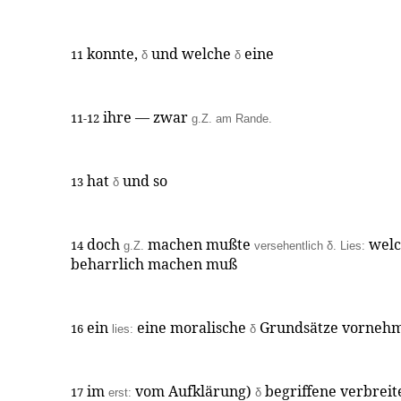
konnte,
und welche
eine
11
δ
δ
ihre — zwar
11-12
g.Z. am Rande.
hat
und so
13
δ
doch
machen mußte
welc
14
g.Z.
versehentlich δ. Lies:
beharrlich machen muß
ein
eine moralische
Grundsätze vornehm
16
lies:
δ
im
vom Aufklärung)
begriffene verbreit
17
erst:
δ