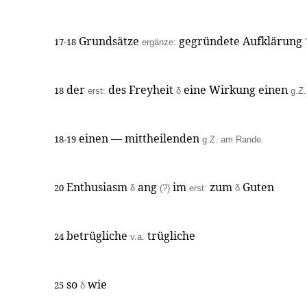
Grundsätze
gegründete Aufklärung
17-18
ergänze:
der
des Freyheit
eine Wirkung einen
18
erst:
δ
g.Z.
einen — mittheilenden
18-19
g.Z. am Rande.
Enthusiasm
ang
im
zum
Guten
20
δ
(?)
erst:
δ
betrügliche
trügliche
24
v.a.
so
wie
25
δ