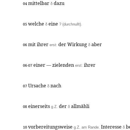
mittelbar
dazu
04
δ
welche
eine
05
δ
? (durchnullt).
mit ihrer
der Wirkung
aber
06
erst:
δ
einer — zielenden
ihrer
06-07
erst:
Ursache
nach
07
δ
einerseits
der
allmähli
08
g.Z.
δ
vorbereitungsweise
Interesse
be
10
g.Z. am Rande.
δ