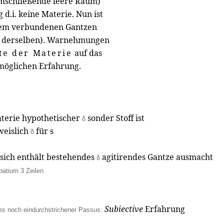
 umschließende leere Raum)
 d.i. keine Materie. Nun ist
stem verbundenen Gantzen
t derselben). Warnehmungen
te der Materie
auf das
 möglichen Erfahrung.
erie hypothetischer
sonder Stoff ist
δ
eislich
für s
δ
sich enthält bestehendes
agitirendes Gantze ausmacht
δ
patium 3 Zeilen.
Subiective
Erfahrung
s noch eindurchstrichener Passus: