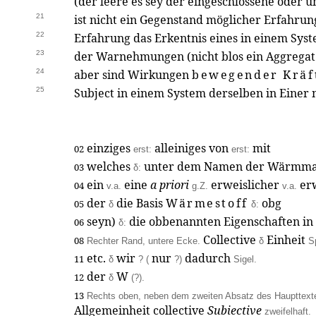
(der leere es sey der eingeschlossene oder
21
ist nicht ein Gegenstand möglicher Erfahrung
22
Erfahrung das Erkentnis eines in einem Sy
23
der Warnehmungen (nicht blos ein Aggrega
24
aber sind Wirkungen
bewegender Kräf
25
Subject in einem System derselben in Einer
einziges
alleiniges von
mit
02
erst:
erst:
welches
unter dem Namen der Wärmmat
03
δ:
ein
eine
a priori
erweislicher
erw
04
v.a.
g.Z.
v.a.
der
die Basis
Wärmestoff
obg
05
δ
δ:
seyn)
die obbenannten Eigenschaften in 
06
δ:
Collective
Einheit
08
Rechter Rand, untere Ecke.
δ
S
etc.
wir
nur
dadurch
11
δ
? (
?)
Sigel.
der
W
12
δ
(?).
13
Rechts oben, neben dem zweiten Absatz des Haupttexte
Allgemeinheit collective
Subiective
zweifelhaft.