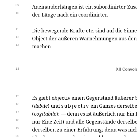
09
Aneinanderhängen ist ein subordinirter 
10
der Länge nach ein coordinirter.
11
Die bewegende Krafte etc. sind auf die Sin
12
Object der äußeren Warnehmungen aus dene
13
machen
14
XII Convolu
15
Es giebt objectiv einen Gegenstand äußerer S
16
(
dabile
) und
subjectiv
ein Ganzes derselb
17
(
cogitabile
): — denn es ist äußerlich nur Ein
18
nur Eine Zeit) und alle Gegenstände derselb
19
derselben zu einer Erfahrung; denn was nich
20