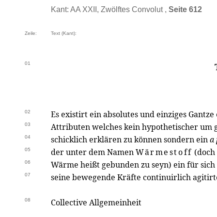
Kant: AA XXII, Zwölftes Convolut ,
Seite 612
Zeile:
Text (Kant):
01
02
Es existirt ein absolutes und einziges Gant
03
Attributen welches kein hypothetischer um
04
schicklich erklären zu können sondern ein
a 
05
der unter dem Namen
Wärmestoff
(doch 
06
Wärme heißt gebunden zu seyn) ein für sich
07
seine bewegende Kräfte continuirlich agitir
08
Collective Allgemeinheit