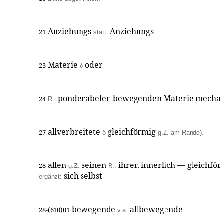
Anziehungs
Anziehungs —
21
statt:
Materie
oder
23
δ
ponderabelen bewegenden Materie mech
24
R.:
allverbreitete
gleichförmig
27
δ
g.Z. am Rande).
allen
seinen
ihren innerlich — gleichf
28
g.Z.
R.:
sich selbst
ergänzt:
bewegende
allbewegende
28-(610)01
v.a.