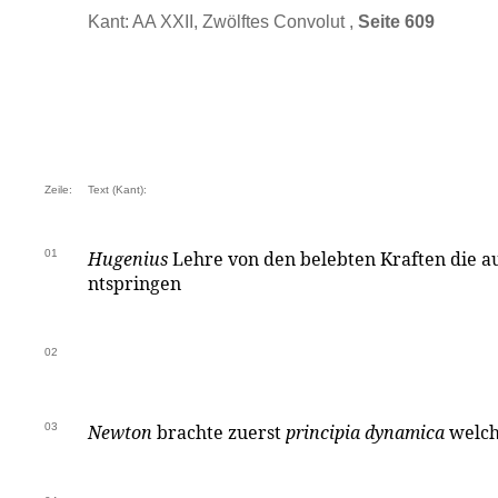
Kant: AA XXII, Zwölftes Convolut ,
Seite 609
Zeile:
Text (Kant):
01
Hugenius
Lehre von den belebten Kraften die 
ntspringen
02
03
Newton
brachte zuerst
principia dynamica
welch