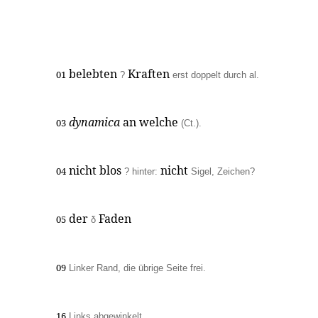
belebten
Kraften
01
?
erst doppelt durch al.
dynamica
an welche
03
(Ct.).
nicht blos
nicht
04
? hinter:
Sigel, Zeichen?
der
Faden
05
δ
09
Linker Rand, die übrige Seite frei.
16
Links abgewinkelt.