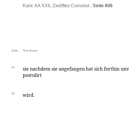
Kant: AA XXII, Zwölftes Convolut ,
Seite 606
Zeile:
Text (Kant):
01
sie nachdem sie angefangen hat sich forthin un
postulirt
02
wird.