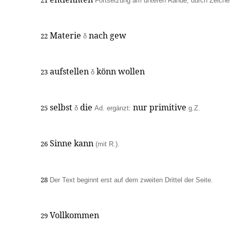
21
Fortsetzung am unteren Rande, durch Zeich
Materie
nach gew
22
δ
aufstellen
könn wollen
23
δ
selbst
die
nur primitive
25
δ
Ad. ergänzt:
g.Z.
Sinne kann
26
(mit R.).
28
Der Text beginnt erst auf dem zweiten Drittel der Seite.
Vollkommen
29