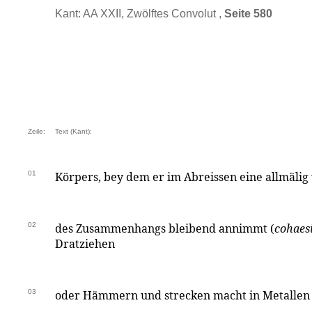
Kant: AA XXII, Zwölftes Convolut ,
Seite 580
Zeile:
Text (Kant):
01
Körpers, bey dem er im Abreissen eine allmälig
02
des Zusammenhangs bleibend annimmt (
cohaesi
Dratziehen
03
oder Hämmern und strecken macht in Metallen