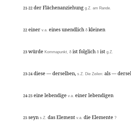
der Flächenanziehung
21-22
g.Z. am Rande.
einer
eines unendlich
kleinen
22
v.a.
δ
würde
ist folglich
ist
23
Kommapunkt, δ
δ
g.Z.
diese — derselben,
als — derse
23-24
s.Z. Die Zeilen:
eine lebendige
einer lebendigen
24-25
v.a.
seyn
das Element
die Elemente
25
s.Z.
v.a.
?