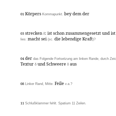
Körpers
bey dem der
01
Kommapunkt.
strecken
: ist schon zusammengesetzt und is
03
δ
macht sei
die lebendige Kraft
lies:
(sc.
)?
der
04
das Folgende Fortsetzung am linken Rande, durch Zei
Textur
und Schweere
aus
δ
δ
Feile
08
Linker Rand, Mitte.
v.a.?
11
Schlußklammer fehlt. Spatium 11 Zeilen.