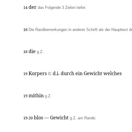
der
14
das Folgende 3 Zeilen tiefer.
16
Die Randbemerkungen in anderer Schrift als der Haupttext de
die
18
g.Z.
Korpers
: d.i. durch ein Gewicht welches
19
δ
mithin
19
g.Z.
blos — Gewicht
19-20
g.Z. am Rande.