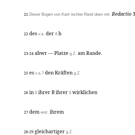
Redactio
3
21
Dieser Bogen von
Kant
rechter Rand oben mit:
des
der
b
22
v.a.
δ
abwr — Platze
am Rande.
23-24
g.Z.
es
den Kräften
25
v.a.?
g.Z.
in
ihrer B ihrer
wirklichen
26
δ
δ
dem
ihrem
27
erst:
gleichartiger
28-29
g.Z.