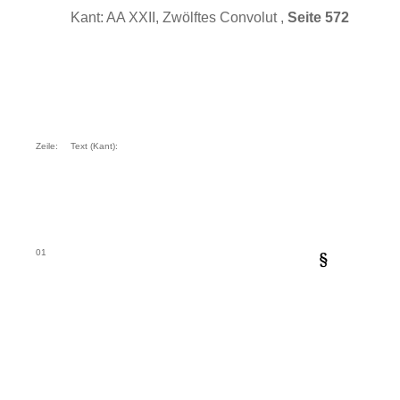
Kant: AA XXII, Zwölftes Convolut ,
Seite 572
Zeile:
Text (Kant):
01
§