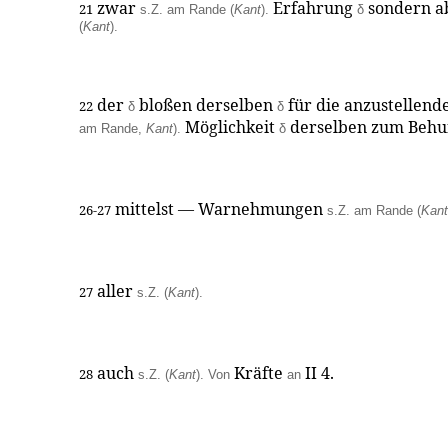
zwar
Erfahrung
sondern a
21
s.Z. am Rande (
Kant
).
δ
(
Kant
).
der
bloßen derselben
für die anzustellend
22
δ
δ
Möglichkeit
derselben zum Behu
am Rande,
Kant
).
δ
mittelst — Warnehmungen
26-27
s.Z. am Rande (
Kant
aller
27
s.Z. (
Kant
).
auch
Kräfte
II 4.
28
s.Z. (
Kant
). Von
an