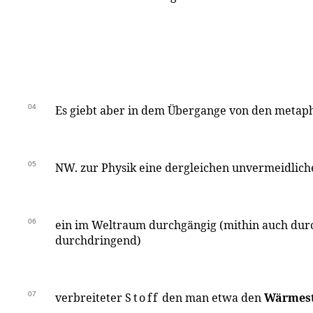
04
Es giebt aber in dem Übergange von den metaph.
05
NW. zur Physik eine dergleichen unvermeidlich
06
ein im Weltraum durchgängig (mithin auch durc
durchdringend)
07
verbreiteter
Stoff
den man etwa den
Wärmest