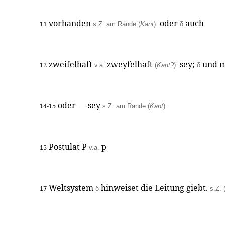
vorhanden
oder
auch
11
s.Z. am Rande (
Kant
).
δ
zweifelhaft
zweyfelhaft
sey;
und m
12
v.a.
(
Kant?
).
δ
oder — sey
14-15
s.Z. am Rande (
Kant
).
Postulat P
p
15
v.a.
Weltsystem
hinweiset die Leitung giebt.
17
δ
s.Z. 