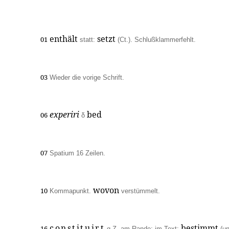
enthält
setzt
01
statt:
(Ct.). Schlußklammerfehlt.
03
Wieder die vorige Schrift.
experiri
bed
06
δ
07
Spatium 16 Zeilen.
wovon
10
Kommapunkt.
verstümmelt.
constituirt
bestimmt
16
g.Z. am Rande; im Text:
(u