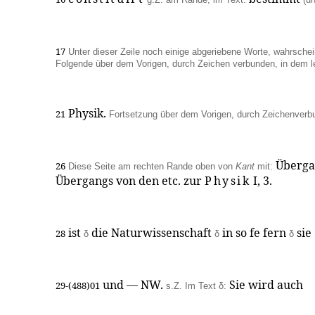
17
Unter dieser Zeile noch einige abgeriebene Worte, wahrschei
Folgende über dem Vorigen, durch Zeichen verbunden, in dem l
Physik.
21
Fortsetzung über dem Vorigen, durch Zeichenverb
Überga
26
Diese Seite am rechten Rande oben von
Kant
mit:
Übergangs von den etc. zur
Physik
I, 3.
ist
die Naturwissenschaft
in so fe fern
sie
28
δ
δ
δ
und — NW.
Sie wird auch
29-(488)01
s.Z. Im Text δ: