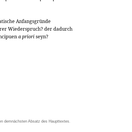
atische Anfangsgründe
nerer Wiederspruch? der dadurch
incipuen
a priori
seyn?
hen demnächsten Absatz des Haupttextes.