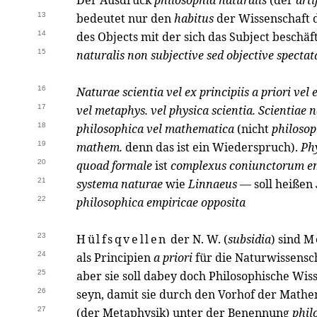
Der Ausdruck
philosophia naturalis
(der
arti
13
bedeutet nur den
habitus
der Wissenschaft d
14
des Objects mit der sich das Subject beschäf
15
naturalis non subjective sed objective spectat
16
Naturae scientia vel ex principiis a priori vel 
17
vel metaphys. vel physica scientia. Scientiae n
18
philosophica vel mathematica
(nicht
philosop
19
mathem.
denn das ist ein Wiederspruch).
Phy
20
quoad formale
ist
complexus coniunctorum em
21
systema naturae
wie
Linnaeus
— soll heißen
22
philosophica empiricae opposita
23
Hülfsqvellen
der N. W. (
subsidia
) sind
M
24
als Principien
a priori
für die Naturwissensc
25
aber sie soll dabey doch Philosophische Wiss
26
seyn, damit sie durch den Vorhof der Mathe
27
(der Metaphysik) unter der Benennung
phil