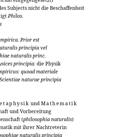
ficiali
entgegengesetzt)
es Subjects nicht die Beschaffenheit
tigt
Philos.
a
empirica. Prior est
aturalis principia vel
hiae naturalis princ.
sices principia:
die Physik
piricus: quoad materiale
Scientiae naturae principia
etaphysik
und
Mathematik
haft und Vorbereitung
enschaft (
philosophia
naturalis
)
matik mit ihrer Nachtreterin
osophiae naturalis principia