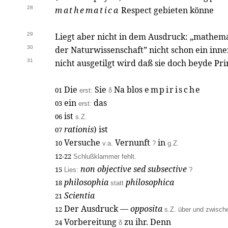
28
mathematica
Respect gebieten könne
29
Liegt aber nicht in dem Ausdruck: „mathem
30
der Naturwissenschaft” nicht schon ein in
31
nicht ausgetilgt wird daß sie doch beyde Pr
Die
Sie
Na blos
empirische
01
erst:
δ
ein
das
03
erst:
ist
06
s.Z.
rationis
) ist
07
Versuche
Vernunft
in
10
v.a.
?
g.Z.
12-22
Schlußklammer fehlt.
non objective sed subsective
15
Lies:
?
philosophia
philosophica
18
statt
Scientia
21
Der Ausdruck —
opposita
12
s.Z. über und zwisc
Vorbereitung
zu ihr. Denn
24
δ