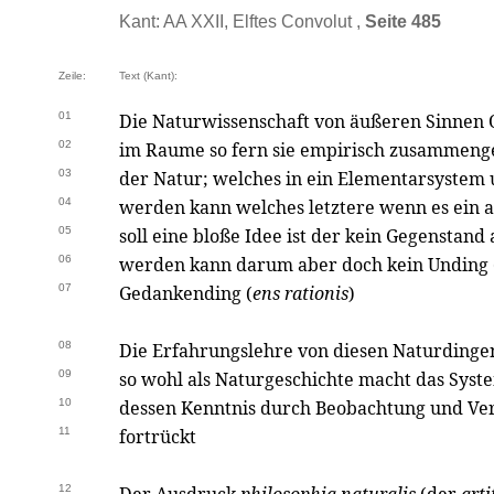
Kant: AA XXII, Elftes Convolut ,
Seite 485
Zeile:
Text (Kant):
01
Die Naturwissenschaft von äußeren Sinnen 
02
im Raume so fern sie empirisch zusammeng
03
der Natur; welches in ein Elementarsystem 
04
werden kann welches letztere wenn es ein a
05
soll eine bloße Idee ist der kein Gegenstan
06
werden kann darum aber doch kein Unding 
07
Gedankending (
ens rationis
)
08
Die Erfahrungslehre von diesen Naturdinge
09
so wohl als Naturgeschichte macht das Syst
10
dessen Kenntnis durch Beobachtung und Ve
11
fortrückt
12