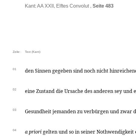
Kant: AA XXII, Elftes Convolut ,
Seite 483
Zeile:
Text (Kant):
01
den Sinnen gegeben sind noch nicht hinreiche
02
eine Zustand die Ursache des anderen sey und e
03
Gesundheit jemanden zu verbürgen und zwar d
04
a priori
gelten und so in seiner Nothwendigkei