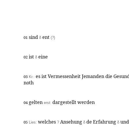
sind
ent
01
δ
(?)
ist
eine
02
δ
es ist Vermessenheit Jemanden die Gesun
03
Kr.:
noth
gelten
dargestellt werden
04
erst:
welches
Ansehung
de Erfahrung
und
05
Lies:
?
δ
δ