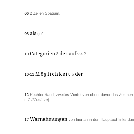
06
2 Zeilen Spatium.
als
08
g.Z.
Categorien
der auf
10
δ
v.a.?
Möglichkeit
der
10-11
δ
12
Rechter Rand, zweites Viertel von oben, davor das Zeichen:
s.Z.//Zusätze).
Warnehmungen
17
von hier an in den Haupttext links da