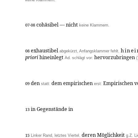
cohäsibel — nicht
07-08
keine Klammern.
exhaustibel
hinei
08
abgekürzt, Anfangsklammer fehlt.
priori
hineinlegt
hervorzubringen
Ad. schlägt vor:
(
den
dem empirischen
Empirischen 
09
statt:
erst:
in Gegenstände in
13
deren Möglichkeit
15
Linker Rand, letztes Viertel.
g.Z.
Li