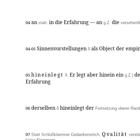
an
in die Erfahrung — an
die
04
statt:
g.Z.
versehentl
Sinnenvorstellungen
als Object der empi
04-05
δ
hineinlegt
Er legt aber hinein ein
de
05
δ:
g.Z.)
Erfahrung
derselben
hineinlegt der
06
δ
Fortsetzung oberer Rand
Qvalität
07
Statt Schlußklammer Gedankenstrich.
verst
keine Klammern.