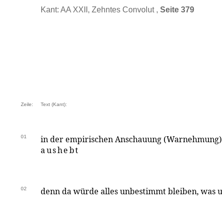
Kant: AA XXII, Zehntes Convolut ,
Seite 379
Zeile:
Text (Kant):
01
in der empirischen Anschauung (Warnehmung
aushebt
02
denn da würde alles unbestimmt bleiben, was u