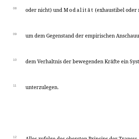
08
oder nicht) und
Modalität
(exhaustibel oder 
09
um dem Gegenstand der empirischen Anschauun
10
dem Verhaltnis der bewegenden Kräfte ein S
11
unterzulegen.
12
Alles zufolge des obersten Princips der Transsc.