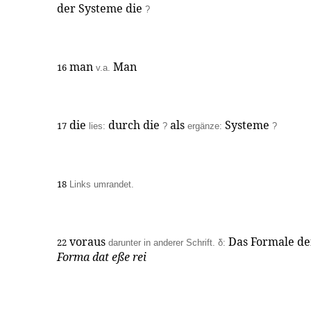
der Systeme die
?
man
Man
16
v.a.
die
durch die
als
Systeme
17
lies:
?
ergänze:
?
18
Links umrandet.
voraus
Das Formale der
22
darunter in anderer Schrift. δ:
Forma dat eße rei